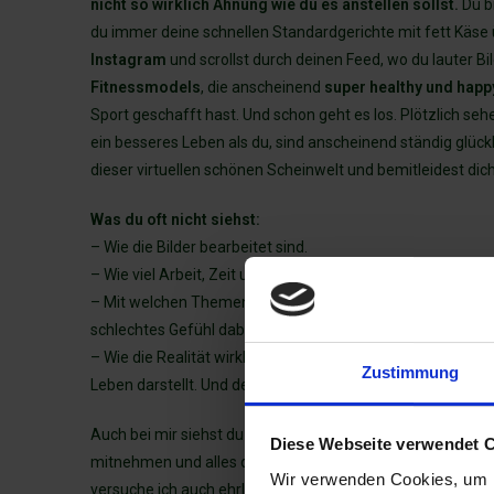
nicht so wirklich Ahnung wie du es anstellen sollst.
Du b
du immer deine schnellen Standardgerichte mit fett Käse
Instagram
und scrollst durch deinen Feed, wo du lauter Bi
Fitnessmodels
, die anscheinend
super healthy und happ
Sport geschafft hast. Und schon geht es los. Plötzlich seh
ein besseres Leben als du, sind anscheinend ständig glüc
dieser virtuellen schönen Scheinwelt und bemitleidest dich
Was du oft nicht siehst:
– Wie die Bilder bearbeitet sind.
– Wie viel Arbeit, Zeit und Liebe die Personen da reinsteck
– Mit welchen Themen die Person gerade kämpft. Welche Sel
schlechtes Gefühl dabei bekommt.
– Wie die Realität wirklich aussieht. Sei dir bewusst, dass 
Zustimmung
Leben darstellt. Und der Ausschnitt, der geteilt wird, wird
Auch bei mir siehst du nur einen Bruchteil meines Lebens.
Diese Webseite verwendet 
mitnehmen und alles dokumentieren.
Ich bin Ernährungs
Wir verwenden Cookies, um I
versuche ich auch ehrlich und offen darüber zu sprechen 