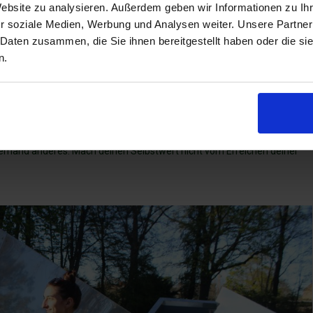
Website zu analysieren. Außerdem geben wir Informationen zu I
nschen dazu inspirieren, gesünder und veganer zu leben und ihnen
r soziale Medien, Werbung und Analysen weiter. Unsere Partner
n hauptsächlich gesunde Rezeptinspirationen teile. Für mich
 Daten zusammen, die Sie ihnen bereitgestellt haben oder die s
nd gesund zu ernähren, ich denke da gar nicht mehr drüber nach, weil ich
n.
 ein Studium in veganer Ernährung abgeschlossen habe.
Ich bin also
at das auch viel Aufwand gekostet!
ma Veganismus/Gesundheit/Selbstliebe usw. zu beschäftigen, also
sei dir bewusst, dass du nicht weniger wert bist, nur weil du an einem
 jemand anderes. Mach deinen Selbstwert nicht vom Erreichen deiner