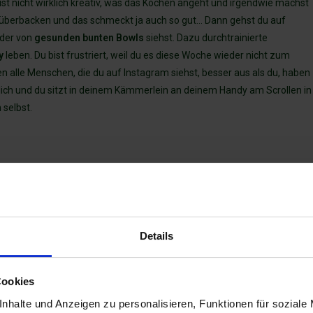
ist nicht wirklich kreativ, was das Kochen angeht und irgendwie machst
 überbacken und das schmeckt ja auch so gut… Dann gehst du auf
lder von
gesunden bunten Bowls
siehst. Dazu durchtrainierte
y
leben. Du bist frustriert, weil du es diese Woche wieder nicht zum
en alle Menschen, die du auf Instagram siehst, besser aus als du, haben
klich und du sitzt in deinem Kämmerlein an deinem Handy am Scrollen in
 selbst.
en.
bstzweifel sie hat. Mit wem sie sich vielleicht vergleicht und ein
alles, was du auf Instagram siehst,
immer
nur ein Teilausschnitt aus dem
Details
 bewusst gewählt.
 Würde ich alles teilen, müsste ich den ganzen Tag mein Handy
Cookies
beraterin und auch ich esse nicht jeden Tag perfekt gesund.
Zwar
nhalte und Anzeigen zu personalisieren, Funktionen für soziale
und ich teile auch oft, wenn ich mal was ungesundes wie zum Beispiel