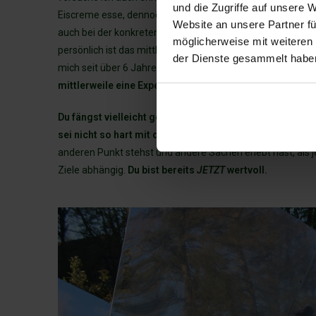
und die Zugriffe auf unsere 
Eiscreme esse, dennoch möchte ich ja generell andere Me
Website an unsere Partner fü
auch bei der konkreten Umsetzung helfen, weshalb ich dan
möglicherweise mit weiteren
persönlich ist das mittlerweile super leicht, mich vegan u
der Dienste gesammelt habe
mich seit über 6 Jahren rein pflanzlich ernähre und auch
mittlerweile eine Expertin auf dem Gebiet, allerdings h
Du fängst vielleicht gerade erst an, dich mit dem The
sei nicht so hart mit dir selbst!
Hab Mitgefühl mit dir und 
anderen Punkt stehst und andere Sachen erlebt hast, als
Ziele abhängig.
Du bist bereits
JETZT
wertvoll.