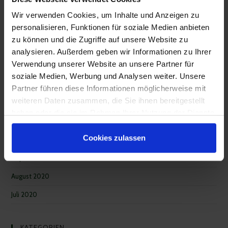
Vitamin B12 – ein rein veganes Problem?
Wir verwenden Cookies, um Inhalte und Anzeigen zu
Wie du endlich aufhörst, dich mit anderen zu vergleichen und
personalisieren, Funktionen für soziale Medien anbieten
deinen eigenen Wert erkennst.
zu können und die Zugriffe auf unsere Website zu
analysieren. Außerdem geben wir Informationen zu Ihrer
9 Übungen und Tipps für ein positives Körpergefühl und Selbstliebe
Verwendung unserer Website an unsere Partner für
soziale Medien, Werbung und Analysen weiter. Unsere
Partner führen diese Informationen möglicherweise mit
NEUESTE KOMMENTARE
weiteren Daten zusammen, die Sie ihnen bereitgestellt
haben oder die sie im Rahmen Ihrer Nutzung der Dienste
ARCHIVE
gesammelt haben.
Cookies zulassen
November 2020
September 2020
August 2020
Juli 2020
KATEGORIEN